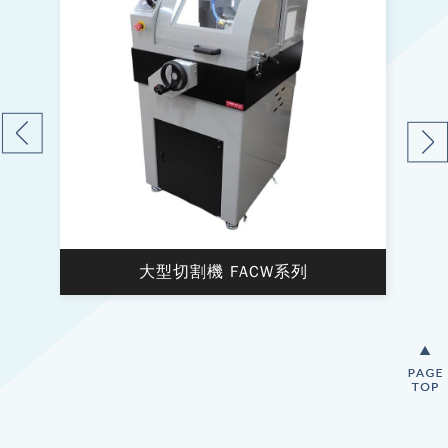
油壓鑲埋機 FOHM-32