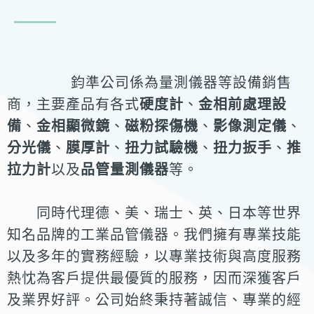
鈞準公司係為量測儀器等設備銷售
商，主要產品有各式
硬度計
、
金相前處理設
備
、
金相顯微鏡
、
磁粉探傷機
、
影像測定儀
、
分光儀
、
膜厚計
、
扭力試驗機
、
扭
力扳手
、
推
拉力計
以及
品管量測儀器
等。
同時代理德、美、瑞士、英、日本等世
界
知名品牌的工業品管儀器。我們擁有專業技能
以及多年的實務經驗，以專業技術
與高度服務
熱忱為客戶提供最優質的服務，因而深獲客戶
及業界好評。公司始終秉
持著誠信、專業的經