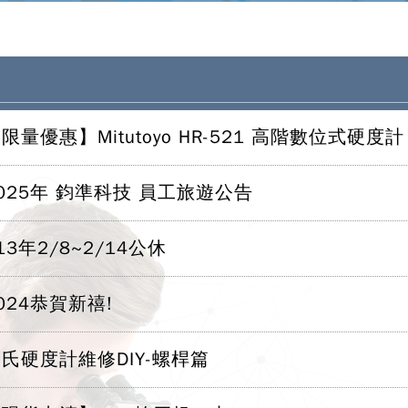
限量優惠】Mitutoyo HR-521 高階數位式硬
025年 鈞準科技 員工旅遊公告
13年2/8~2/14公休
024恭賀新禧!
氏硬度計維修DIY-螺桿篇