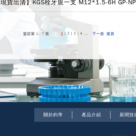
現貨出清】KGS栓牙規一支 M12*1.5-6H GP-NP
|
|
|
...
1
2
3
4
當前第 1 / 7 頁
下一頁
尾頁
關於鈞準
產品介紹
新聞技