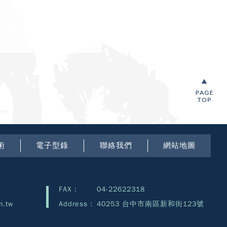
術
電子型錄
聯絡我們
網站地圖
FAX :
04-22622318
m.tw
Address :
40253 台中市南區新和街123號