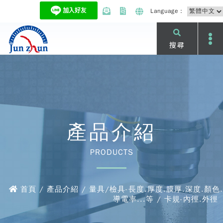
Language：
搜尋
產品介紹
PRODUCTS
首頁 / 產品介紹 / 量具/檢具-長度.厚度.膜厚.深度.顏色.
導電率...等 / 卡規-內徑.外徑