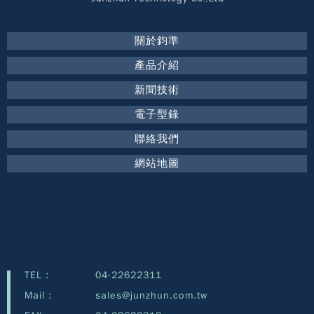
關於鈞準
產品介紹
新聞技術
電子型錄
聯絡我們
網站地圖
TEL :
04-22622311
Mail :
sales@junzhun.com.tw