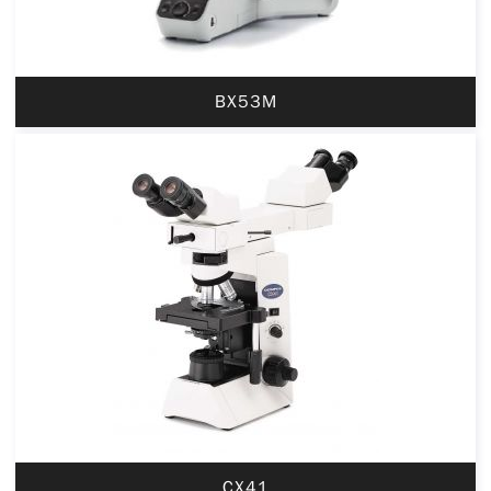
BX53M
CX41