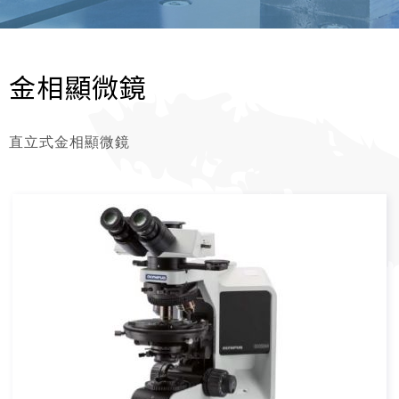
金相顯微鏡
直立式金相顯微鏡