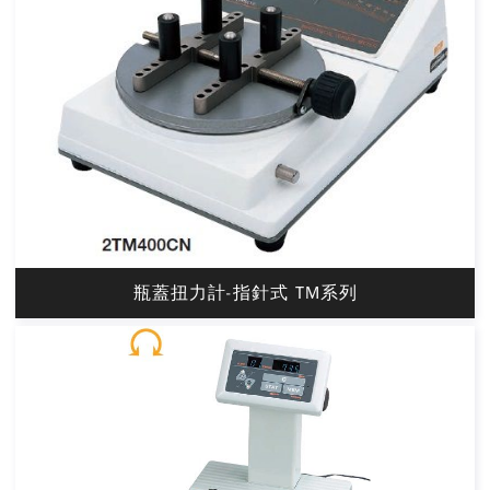
瓶蓋扭力計-指針式 TM系列