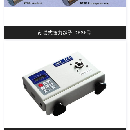
刻盤式扭力起子 DPSK型