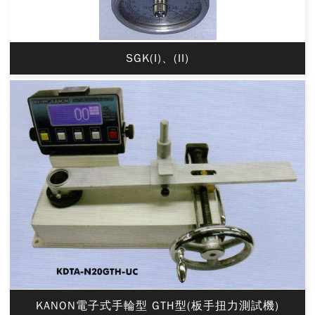
SGK(I)、(II)
KANON電子式手輪型 GTH型(板手扭力測試機)