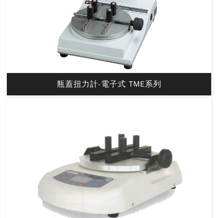
瓶蓋扭力計-電子式 TME系列