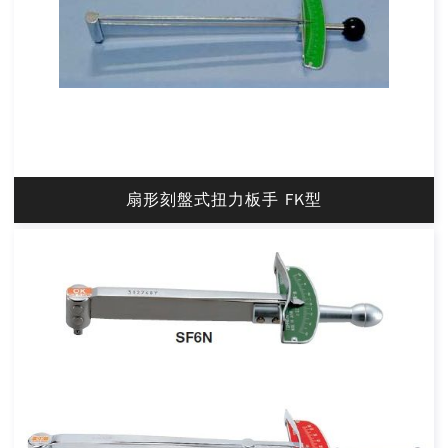
扇形刻盤式扭力板手 FK型