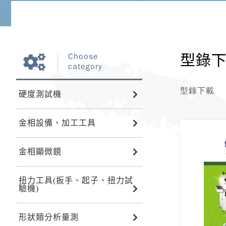
型錄
Choose
category
型錄下載
硬度測試機
金相設備、加工工具
金相顯微鏡
扭力工具(扳手、起子、扭力試
驗機)
形狀類分析量測