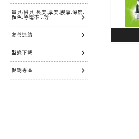
量具/檢具-長度.厚度.膜厚.深度.
顏色.導電率...等
友善連結
型錄下載
促銷專區