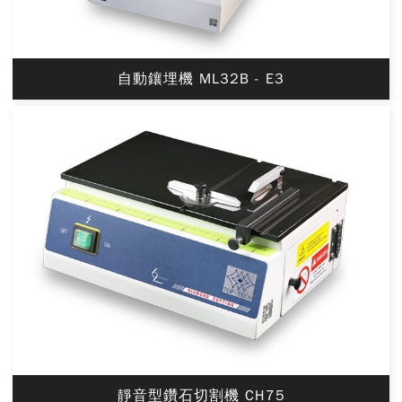
自動鑲埋機 ML32B - E3
靜音型鑽石切割機 CH75