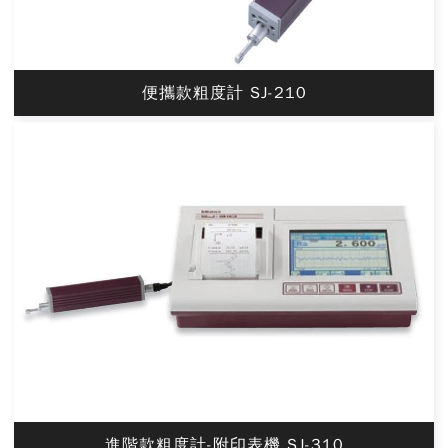
便攜款粗度計 SJ-210
進階款粗度計-附印表機 SJ-310